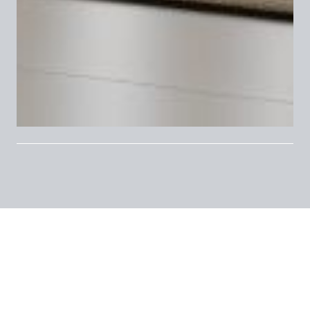
Prezzo: 1.500.000 Euro
⇨
A pochi passi dallo storico e suggestivo quartiere
Brera, cuore pulsante del design noto per la sua
vivacità artistica senza tempo, e dal nuovo e
dinamico quartiere Porta Nuova, volto della