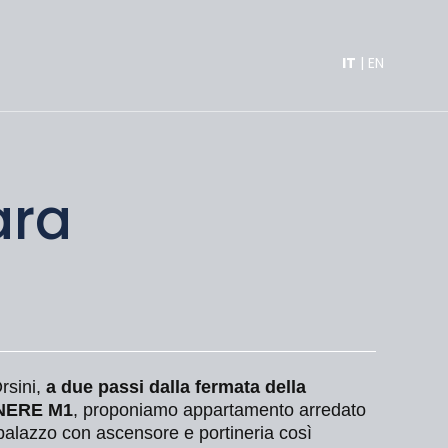
IT
|
EN
ara
sini,
a due passi dalla fermata della
 NERE M1
, proponiamo appartamento arredato
 palazzo con ascensore e portineria così