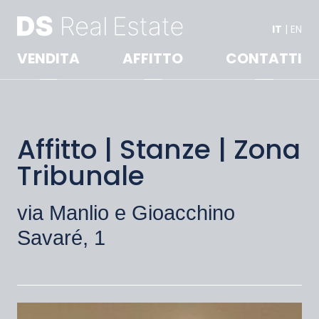
IT
|
EN
VENDITA
AFFITTO
CONTATTI
Affitto | Stanze | Zona
Tribunale
via Manlio e Gioacchino
Savaré, 1