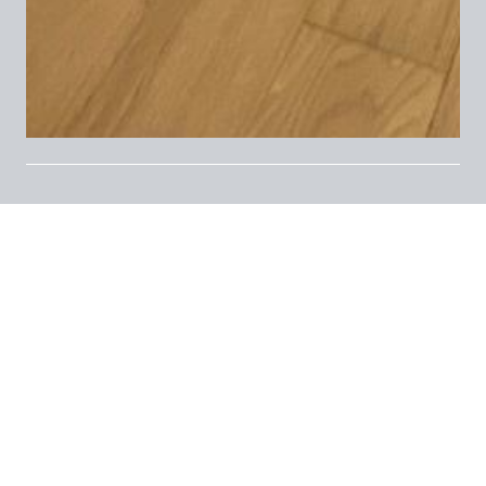
Al
quinto piano con ascensore
, in
appartamento ristrutturato e ben attrezzato, si
affittano
4 camere ad uso singolo
, tre delle
quali con letto matrimoniale, arredate e con
aria condizionata
.
L’appartamento è composto da: ingresso,
cucina con balcone interno,
doppi servizi in
marmo con ampia doccia
, lavanderia,