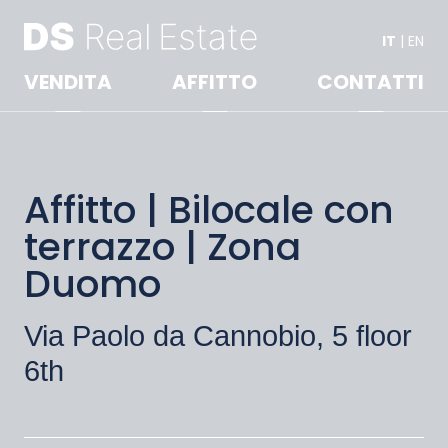
IT
|
EN
VENDITA
AFFITTO
CONTATTI
Affitto | Bilocale con
terrazzo | Zona
Duomo
Via Paolo da Cannobio, 5 floor
6th