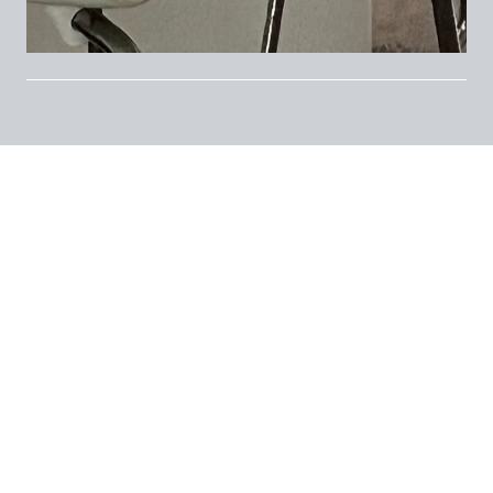
Appartamento luminoso con ampio terrazzo,
piano alto con ascensore in stabile elegante
dotato di
servizio di portineria, palestra e
sauna ad uso condominiale
, recentemente
rinnovato.
Disponibile una camera singola privata affaccio
sul terrazzo comune in appartamento condiviso
con ampio soggiorno e terrazzo, bagno e cucina
completamente attrezzata con balconcino.
Canone: 700,00 euro/mese
Spese condominiali: 150 euro/mese (con accesso