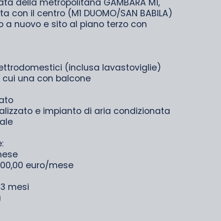
mata della metropolitana GAMBARA M1,
ta con il centro (M1 DUOMO/SAN BABILA)
to a nuovo e sito al piano terzo con
ttrodomestici (inclusa lavastoviglie)
i cui una con balcone
ato
lizzato e impianto di aria condizionata
ale
:
mese
 100,00 euro/mese
 3 mesi
a