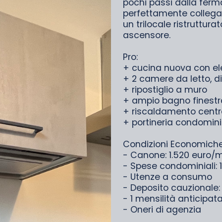
pochi passi dalla fer
perfettamente collega
un trilocale ristruttura
ascensore.
Pro:
+ cucina nuova con ele
+ 2 camere da letto, d
+ ripostiglio a muro
+ ampio bagno finestr
+ riscaldamento centra
+ portineria condomini
Condizioni Economiche
- Canone: 1.520 euro/
- Spese condominiali:
- Utenze a consumo
- Deposito cauzionale:
- 1 mensilità anticipat
- Oneri di agenzia