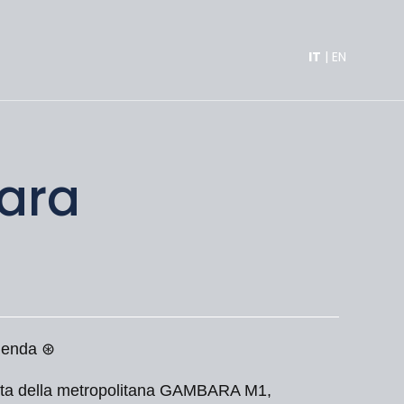
IT
|
EN
bara
zienda ⊛
mata della metropolitana GAMBARA M1,