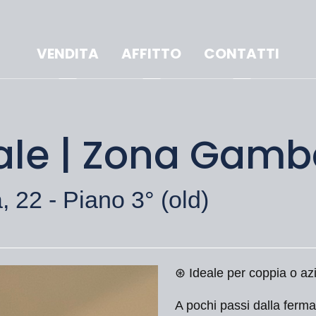
VENDITA
AFFITTO
CONTATTI
ocale | Zona Gam
 22 - Piano 3° (old)
⊛ Ideale per coppia o a
A pochi passi dalla fer